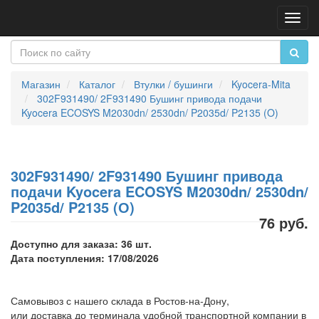
Пере
нави
Магазин
Каталог
Втулки / бушинги
Kyocera-Mita
302F931490/ 2F931490 Бушинг привода подачи
Kyocera ECOSYS M2030dn/ 2530dn/ P2035d/ P2135 (O)
302F931490/ 2F931490 Бушинг привода
подачи Kyocera ECOSYS M2030dn/ 2530dn/
P2035d/ P2135 (О)
76 руб.
Доступно для заказа: 36 шт.
Дата поступления: 17/08/2026
Самовывоз с нашего склада в Ростов-на-Дону,
или доставка до терминала удобной транспортной компании в