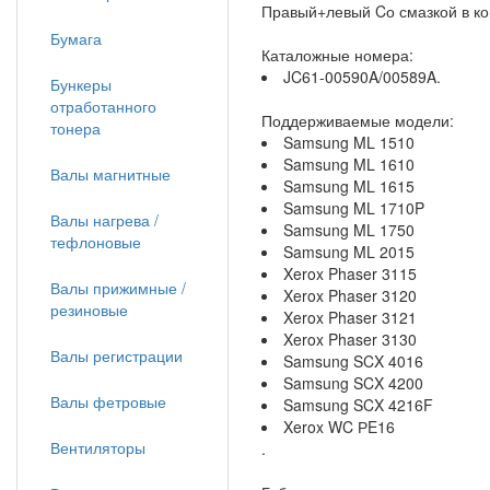
Правый+левый Cо смазкой в ко
Бумага
Каталожные номера:
JC61-00590A/00589A.
Бункеры
отработанного
Поддерживаемые модели:
тонера
Samsung ML 1510
Samsung ML 1610
Валы магнитные
Samsung ML 1615
Samsung ML 1710P
Валы нагрева /
Samsung ML 1750
тефлоновые
Samsung ML 2015
Xerox Phaser 3115
Валы прижимные /
Xerox Phaser 3120
резиновые
Xerox Phaser 3121
Xerox Phaser 3130
Валы регистрации
Samsung SCX 4016
Samsung SCX 4200
Валы фетровые
Samsung SCX 4216F
Xerox WC РE16
Вентиляторы
.