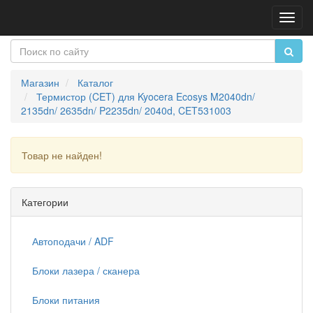
Пере
нави
Магазин
Каталог
Термистор (CET) для Kyocera Ecosys M2040dn/
2135dn/ 2635dn/ P2235dn/ 2040d, CET531003
Товар не найден!
Продолжить
Категории
Автоподачи / ADF
Блоки лазера / сканера
Блоки питания