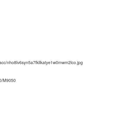
ck/acc/nho8lv6syn5a7fkllkatye1w0mwm2lco.jpg
40/M9050