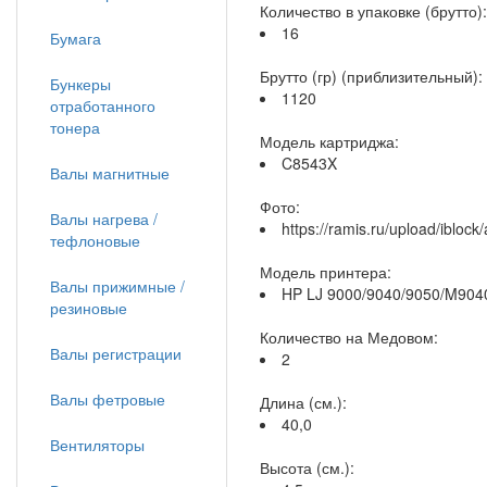
Количество в упаковке (брутто):
16
Бумага
Брутто (гр) (приблизительный):
Бункеры
1120
отработанного
тонера
Модель картриджа:
C8543X
Валы магнитные
Фото:
Валы нагрева /
https://ramis.ru/upload/iblo
тефлоновые
Модель принтера:
Валы прижимные /
HP LJ 9000/9040/9050/M90
резиновые
Количество на Медовом:
Валы регистрации
2
Валы фетровые
Длина (см.):
40,0
Вентиляторы
Высота (см.):