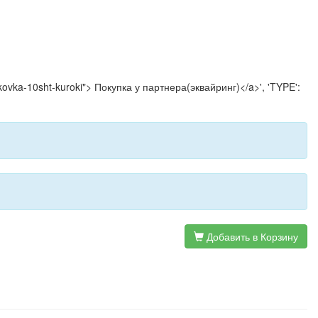
pakovka-10sht-kuroki"> Покупка у партнера(эквайринг)</a>', 'TYPE':
Добавить в Корзину