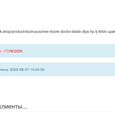
ink.shop/product/doziruyuschee-lezvie-doctor-blade-dlya-hp-lj-9000-u
 : 17/08/2026.
ена: 2026-08-07 14:04:39
клиенты...