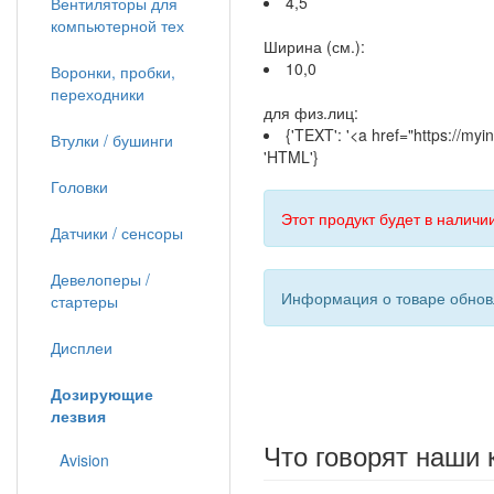
4,5
Вентиляторы для
компьютерной тех
Ширина (см.):
10,0
Воронки, пробки,
переходники
для физ.лиц:
{'TEXT': '<a href="https://my
Втулки / бушинги
'HTML'}
Головки
Этот продукт будет в наличии
Датчики / сенсоры
Девелоперы /
Информация о товаре обновл
стартеры
Дисплеи
Дозирующие
лезвия
Что говорят наши 
Avision