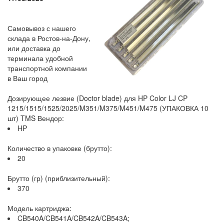
Самовывоз с нашего
склада в Ростов-на-Дону,
или доставка до
терминала удобной
транспортной компании
в Ваш город
Дозирующее лезвие (Doctor blade) для HP Color LJ CP
1215/1515/1525/2025/M351/M375/M451/M475 (УПАКОВКА 10
шт) TMS Вендор:
HP
Количество в упаковке (брутто):
20
Брутто (гр) (приблизительный):
370
Модель картриджа:
CB540A/CB541A/CB542A/CB543A;