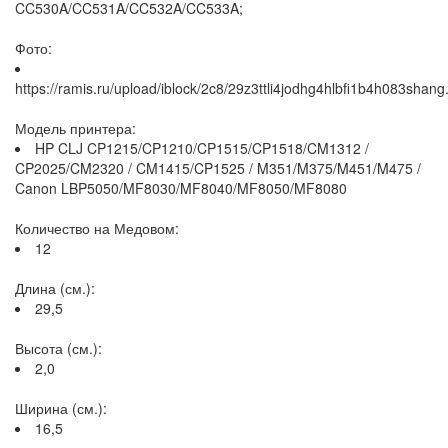
CC530A/CC531A/CC532A/CC533A;
Фото:
https://ramis.ru/upload/iblock/2c8/29z3ttli4jodhg4hlbfi1b4h083shang
Модель принтера:
HP CLJ CP1215/CP1210/CP1515/CP1518/CM1312 /
CP2025/CM2320 / CM1415/CP1525 / M351/M375/M451/M475 /
Canon LBP5050/MF8030/MF8040/MF8050/MF8080
Количество на Медовом:
12
Длина (см.):
29,5
Высота (см.):
2,0
Ширина (см.):
16,5