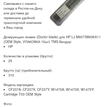
Самовывоз с нашего
склада в Ростов-на-Дону,
или доставка до
терминала удобной
транспортной компании
в Ваш город
Дозирующее лезвие (Doctor blade) для HP LJ M607/M608/611
(OEM Style, УПАКОВКА 10шт) TMS Вендор:
HP
Количество в упаковке (брутто):
25
Брутто (гр) (приблизительный):
310
Модель картриджа:
CF237A; CF237X; CF237Y; W1470A; W1470X; W1470Y;
Cartridge T03 OEM Style
Фото: