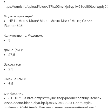
https://ramis.ru/upload/iblock/87f/z03nvrxjc9yp1w51qol80tpcrwgdy0t
Модель принтера:
HP LJ M607/ M608/ M609, M610/ M611/ M612; Canon
iRunner 525i
Количество на Медовом:
3
Длина (см.):
27,5
Высота (см.):
2,5
Ширина (см.):
6,5
для физ.лиц:
{'TEXT': '<a href="https://myink.shop/product/doziruyuschee-
lezvie-doctor-blade-dlya-hp-lj-m607-m608-611-oem-style-
upakovka-10sht-tms"> Покупка у партнера(эквайринг)</a>',