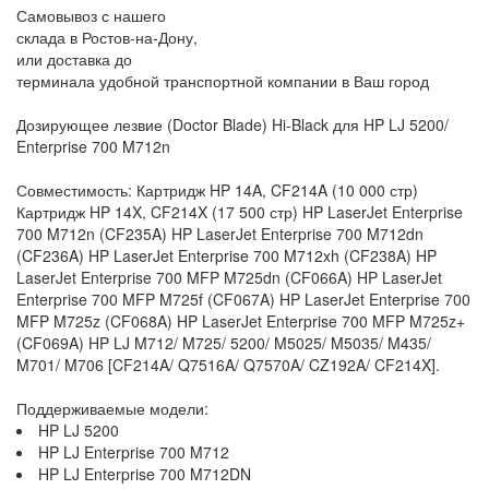
Самовывоз с нашего
склада в Ростов-на-Дону,
или доставка до
терминала удобной транспортной компании в Ваш город
Дозирующее лезвие (Doctor Blade) Hi-Black для HP LJ 5200/
Enterprise 700 M712n
Совместимость: Картридж HP 14A, CF214A (10 000 стр)
Картридж HP 14X, CF214X (17 500 стр) HP LaserJet Enterprise
700 M712n (CF235A) HP LaserJet Enterprise 700 M712dn
(CF236A) HP LaserJet Enterprise 700 M712xh (CF238A) HP
LaserJet Enterprise 700 MFP M725dn (CF066A) HP LaserJet
Enterprise 700 MFP M725f (CF067A) HP LaserJet Enterprise 700
MFP M725z (CF068A) HP LaserJet Enterprise 700 MFP M725z+
(CF069A) HP LJ M712/ M725/ 5200/ M5025/ M5035/ M435/
M701/ M706 [CF214A/ Q7516A/ Q7570A/ CZ192A/ CF214X].
Поддерживаемые модели:
HP LJ 5200
HP LJ Enterprise 700 M712
HP LJ Enterprise 700 M712DN