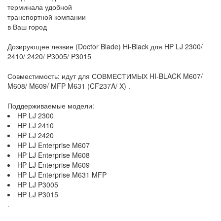
терминала удобной
транспортной компании
в Ваш город
Дозирующее лезвие (Doctor Blade) Hi-Black для HP LJ 2300/
2410/ 2420/ P3005/ P3015
Совместимость: идут для СОВМЕСТИМЫХ HI-BLACK M607/
M608/ M609/ MFP M631 (CF237A/ X) .
Поддерживаемые модели:
HP LJ 2300
HP LJ 2410
HP LJ 2420
HP LJ Enterprise M607
HP LJ Enterprise M608
HP LJ Enterprise M609
HP LJ Enterprise M631 MFP
HP LJ P3005
HP LJ P3015
.