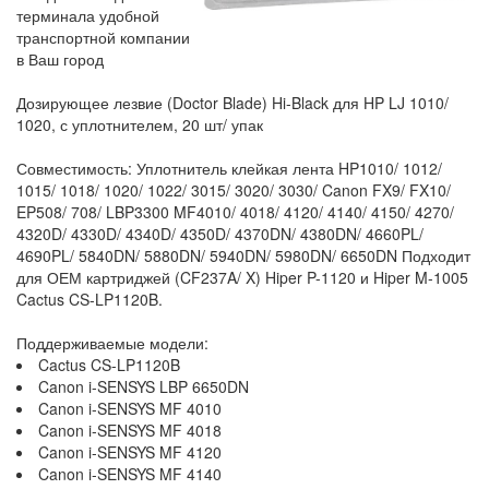
терминала удобной
транспортной компании
в Ваш город
Дозирующее лезвие (Doctor Blade) Hi-Black для HP LJ 1010/
1020, с уплотнителем, 20 шт/ упак
Совместимость: Уплотнитель клейкая лента HP1010/ 1012/
1015/ 1018/ 1020/ 1022/ 3015/ 3020/ 3030/ Canon FX9/ FX10/
EP508/ 708/ LBP3300 MF4010/ 4018/ 4120/ 4140/ 4150/ 4270/
4320D/ 4330D/ 4340D/ 4350D/ 4370DN/ 4380DN/ 4660PL/
4690PL/ 5840DN/ 5880DN/ 5940DN/ 5980DN/ 6650DN Подходит
для ОЕМ картриджей (CF237A/ X) Hiper P-1120 и Hiper M-1005
Cactus CS-LP1120B.
Поддерживаемые модели:
Cactus CS-LP1120B
Canon i-SENSYS LBP 6650DN
Canon i-SENSYS MF 4010
Canon i-SENSYS MF 4018
Canon i-SENSYS MF 4120
Canon i-SENSYS MF 4140