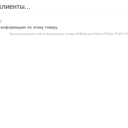
клиенты...
!
 информацию по этому товару.
Просматриваемые сейчас:
Дозирующее лезвие Hi-Black для Pantum P2200/ P2207/ P25