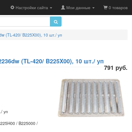
Настройки сайта
Мои данные
0 товаров
 (TL-420/ B225X00), 10 шт./ уп
36dw (TL-420/ B225X00), 10 шт./ уп
791 руб.
/ уп
225H00 / B225000 /