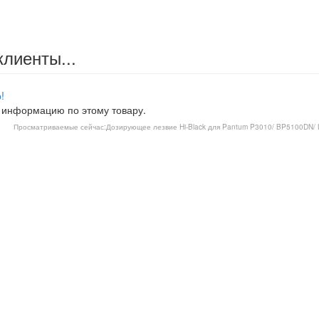
клиенты...
!
 информацию по этому товару.
Просматриваемые сейчас:
Дозирующее лезвие Hi-Black для Pantum P3010/ BP5100DN/ L