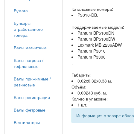
Каталожные номера:
Бумага
P3010-DB.
Бункеры
Поддерживаемые модели:
отработанного
Pantum BP5100DN
тонера
Pantum BP5100DW
Lexmark MB 2236ADW
Валы магнитные
Pantum P3010
Pantum P3300
Валы нагрева /
.
тефлоновые
Габариты:
Валы прижимные /
0.02x0.32x0.38 м.
резиновые
Объём:
0.00243 куб. м.
Валы регистрации
Кол-во в упаковке:
1 шт.
Валы фетровые
Информация о товаре обновл
Вентиляторы