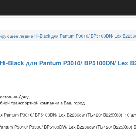
ирующее лезвие Hi-Black для Pantum P3010/ BP5100DN/ Lex B2236dw
i-Black для Pantum P3010/ BP5100DN/ Lex B22
остов-на-Дону,
обной транспортной компании в Ваш город
я Pantum P3010/ BP5100DN/ Lex B2236dw (TL-420/ B225X00), 10 шт.
Pantum P3010/ P3300/ BP5100DW/ Lex B2236dw (TL-420/ B225X00) B