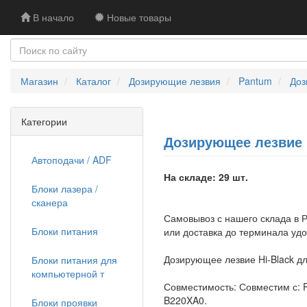
В начало
Новые товары
Магазин
Каталог
Дозирующие лезвия
Pantum
Доз
Категории
Дозирующее лезвие H
Автоподачи / ADF
На складе: 29 шт.
Блоки лазера /
сканера
Самовывоз с нашего склада в Р
Блоки питания
или доставка до терминала уд
Дозирующее лезвие Hi-Black дл
Блоки питания для
компьютерной т
Совместимость: Совместим с: 
B220XA0.
Блоки проявки