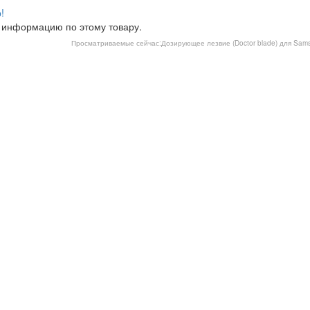
!
 информацию по этому товару.
Просматриваемые сейчас:
Дозирующее лезвие (Doctor blade) для Sam