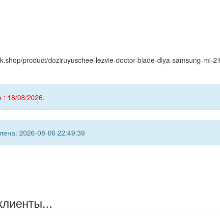
yink.shop/product/doziruyuschee-lezvie-doctor-blade-dlya-samsung-ml-
 : 18/08/2026.
ена: 2026-08-06 22:49:39
клиенты...