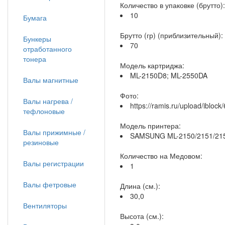
Количество в упаковке (брутто):
10
Бумага
Брутто (гр) (приблизительный):
Бункеры
70
отработанного
тонера
Модель картриджа:
ML-2150D8; ML-2550DA
Валы магнитные
Фото:
Валы нагрева /
https://ramis.ru/upload/iblo
тефлоновые
Модель принтера:
Валы прижимные /
SAMSUNG ML-2150/2151/2152
резиновые
Количество на Медовом:
Валы регистрации
1
Валы фетровые
Длина (см.):
30,0
Вентиляторы
Высота (см.):