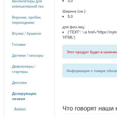
3,0
Вентиляторы для
компьютерной тех
Ширина (см.):
5,0
Воронки, пробки,
переходники
для физ.лиц:
{'TEXT': '<a href="https://m
Втулки / бушинги
'HTML'}
Головки
Этот продукт будет в наличии
Датчики / сенсоры
Девелоперы /
Информация о товаре обновл
стартеры
Дисплеи
Дозирующие
лезвия
Что говорят наши 
Avision