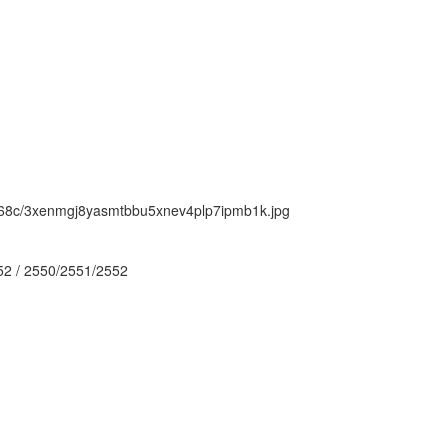
ck/68c/3xenmgj8yasmtbbu5xnev4plp7ipmb1k.jpg
 / 2550/2551/2552