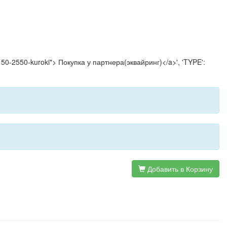
2150-2550-kuroki"> Покупка у партнера(эквайринг)</a>', 'TYPE':
Добавить в Корзину