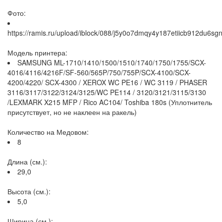
Фото:
https://ramis.ru/upload/iblock/088/j5y0o7dmqy4y187etiicb912du6sg
Модель принтера:
SAMSUNG ML-1710/1410/1500/1510/1740/1750/1755/SCX-
4016/4116/4216F/SF-560/565P/750/755P/SCX-4100/SCX-
4200/4220/ SCX-4300 / XEROX WC PE16 / WC 3119 / PHASER
3116/3117/3122/3124/3125/WC PE114 / 3120/3121/3115/3130
/LEXMARK X215 MFP / Rico AC104/ Toshiba 180s (Уплотнитель
присутствует, но не наклеен на ракель)
Количество на Медовом:
8
Длина (см.):
29,0
Высота (см.):
5,0
Ширина (см.):