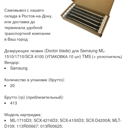
Самовывоз с нашего
склада в Ростов-на-Дону,
или доставка до
терминала удобной
транспортной компании
в Ваш город
Дозирующее лезвие (Doctor blade) для Samsung ML-
1510/1710/SCX 4100 (УПАКОВКА 10 шт) TMS (+ уплотнитель)
Вендор:
Samsung
Количество в упаковке (брутто):
20
Брутто (гр) (приблизительный):
413
Модель картриджа:
ML-1710D3; SCX-4216D3; SCX-4100D3; SCX-D4200A; MLT-
D109; 113R00667; 013R00625;