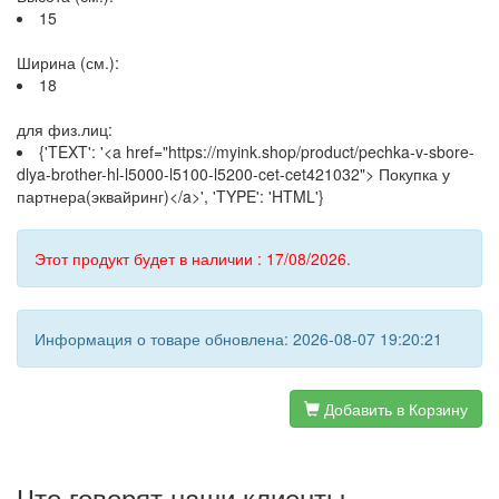
15
Ширина (см.):
18
для физ.лиц:
{'TEXT': '<a href="https://myink.shop/product/pechka-v-sbore-
dlya-brother-hl-l5000-l5100-l5200-cet-cet421032"> Покупка у
партнера(эквайринг)</a>', 'TYPE': 'HTML'}
Этот продукт будет в наличии : 17/08/2026.
Информация о товаре обновлена: 2026-08-07 19:20:21
Добавить в Корзину
Что говорят наши клиенты...