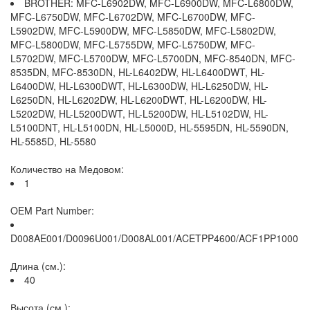
BROTHER: MFC-L6902DW, MFC-L6900DW, MFC-L6800DW,
MFC-L6750DW, MFC-L6702DW, MFC-L6700DW, MFC-
L5902DW, MFC-L5900DW, MFC-L5850DW, MFC-L5802DW,
MFC-L5800DW, MFC-L5755DW, MFC-L5750DW, MFC-
L5702DW, MFC-L5700DW, MFC-L5700DN, MFC-8540DN, MFC-
8535DN, MFC-8530DN, HL-L6402DW, HL-L6400DWT, HL-
L6400DW, HL-L6300DWT, HL-L6300DW, HL-L6250DW, HL-
L6250DN, HL-L6202DW, HL-L6200DWT, HL-L6200DW, HL-
L5202DW, HL-L5200DWT, HL-L5200DW, HL-L5102DW, HL-
L5100DNT, HL-L5100DN, HL-L5000D, HL-5595DN, HL-5590DN,
HL-5585D, HL-5580
Количество на Медовом:
1
OEM Part Number:
D008AE001/D0096U001/D008AL001/ACETPP4600/ACF1PP1000
Длина (см.):
40
Высота (см.):