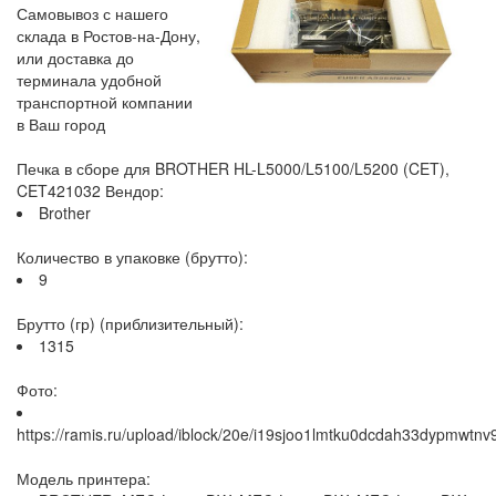
Самовывоз с нашего
склада в Ростов-на-Дону,
или доставка до
терминала удобной
транспортной компании
в Ваш город
Печка в сборе для BROTHER HL-L5000/L5100/L5200 (CET),
CET421032 Вендор:
Brother
Количество в упаковке (брутто):
9
Брутто (гр) (приблизительный):
1315
Фото:
https://ramis.ru/upload/iblock/20e/i19sjoo1lmtku0dcdah33dypmwtnv
Модель принтера: