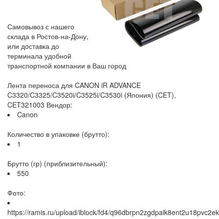
Самовывоз с нашего
склада в Ростов-на-Дону,
или доставка до
терминала удобной
транспортной компании в Ваш город
Лента переноса для CANON iR ADVANCE
C3320/C3325/C3520i/C3525i/C3530i (Япония) (CET),
CET321003 Вендор:
Canon
Количество в упаковке (брутто):
1
Брутто (гр) (приблизительный):
550
Фото:
https://ramis.ru/upload/iblock/fd4/q96dbrpn2zgdpalk8ent2u18pvc2ekl