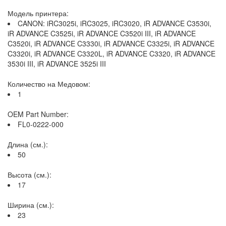
Модель принтера:
CANON: iRC3025i, iRC3025, iRC3020, iR ADVANCE C3530i,
iR ADVANCE C3525i, iR ADVANCE C3520i III, iR ADVANCE
C3520i, iR ADVANCE C3330i, iR ADVANCE C3325i, iR ADVANCE
C3320i, iR ADVANCE C3320L, iR ADVANCE C3320, iR ADVANCE
3530i III, iR ADVANCE 3525i III
Количество на Медовом:
1
OEM Part Number:
FL0-0222-000
Длина (см.):
50
Высота (см.):
17
Ширина (см.):
23