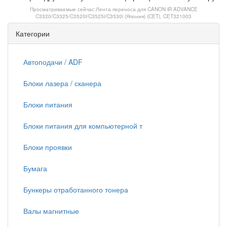
Просматриваемые сейчас:
Лента переноса для CANON iR ADVANCE
C3320/C3325/C3520i/C3525i/C3530i (Япония) (CET), CET321003
Категории
Автоподачи / ADF
Блоки лазера / сканера
Блоки питания
Блоки питания для компьютерной т
Блоки проявки
Бумага
Бункеры отработанного тонера
Валы магнитные