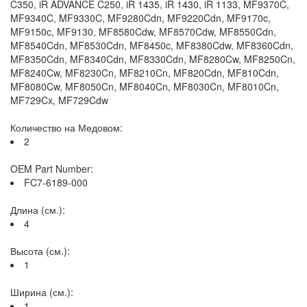
C350, iR ADVANCE C250, iR 1435, iR 1430, iR 1133, MF9370C,
MF9340C, MF9330C, MF9280Cdn, MF9220Cdn, MF9170c,
MF9150c, MF9130, MF8580Cdw, MF8570Cdw, MF8550Cdn,
MF8540Cdn, MF8530Cdn, MF8450c, MF8380Cdw, MF8360Cdn,
MF8350Cdn, MF8340Cdn, MF8330Cdn, MF8280Cw, MF8250Cn,
MF8240Cw, MF8230Cn, MF8210Cn, MF820Cdn, MF810Cdn,
MF8080Cw, MF8050Cn, MF8040Cn, MF8030Cn, MF8010Cn,
MF729Cx, MF729Cdw
Количество на Медовом:
2
OEM Part Number:
FC7-6189-000
Длина (см.):
4
Высота (см.):
1
Ширина (см.):
1