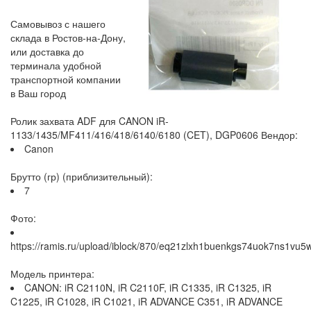
Самовывоз с нашего
склада в Ростов-на-Дону,
или доставка до
терминала удобной
транспортной компании
в Ваш город
Ролик захвата ADF для CANON iR-
1133/1435/MF411/416/418/6140/6180 (CET), DGP0606 Вендор:
Canon
Брутто (гр) (приблизительный):
7
Фото:
https://ramis.ru/upload/iblock/870/eq21zlxh1buenkgs74uok7ns1vu5
Модель принтера:
CANON: iR C2110N, iR C2110F, iR C1335, iR C1325, iR
C1225, iR C1028, iR C1021, iR ADVANCE C351, iR ADVANCE