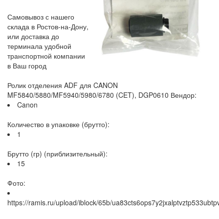
Самовывоз с нашего
склада в Ростов-на-Дону,
или доставка до
терминала удобной
транспортной компании
в Ваш город
Ролик отделения ADF для CANON
MF5840/5880/MF5940/5980/6780 (CET), DGP0610 Вендор:
Canon
Количество в упаковке (брутто):
1
Брутто (гр) (приблизительный):
15
Фото:
https://ramis.ru/upload/iblock/65b/ua83cts6ops7y2jxalptvztp533ubtpv