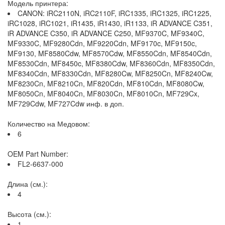
Модель принтера:
CANON: iRC2110N, iRC2110F, iRC1335, iRC1325, iRC1225,
iRC1028, iRC1021, iR1435, iR1430, iR1133, iR ADVANCE C351,
iR ADVANCE C350, iR ADVANCE C250, MF9370C, MF9340C,
MF9330C, MF9280Cdn, MF9220Cdn, MF9170c, MF9150c,
MF9130, MF8580Cdw, MF8570Cdw, MF8550Cdn, MF8540Cdn,
MF8530Cdn, MF8450c, MF8380Cdw, MF8360Cdn, MF8350Cdn,
MF8340Cdn, MF8330Cdn, MF8280Cw, MF8250Cn, MF8240Cw,
MF8230Cn, MF8210Cn, MF820Cdn, MF810Cdn, MF8080Cw,
MF8050Cn, MF8040Cn, MF8030Cn, MF8010Cn, MF729Cx,
MF729Cdw, MF727Cdw инф. в доп.
Количество на Медовом:
6
OEM Part Number:
FL2-6637-000
Длина (см.):
4
Высота (см.):
1