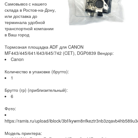
Самовывоз с нашего
склада в Ростов-на-Дону,
или доставка до
терминала удобной
транспортной компании
в Ваш город
Тормозная площадка ADF для CANON
MF443/445/641/643/645/742 (CET), DGP0839 Вендор:
Canon
Количество в упаковке (брутто):
1
Брутто (гр) (приблизительный):
6
Фото:
https://ramis.ru/upload/iblock/3bf/kywm8nfkeztr3nb3zqavb4hb589u3
Модель принтера: