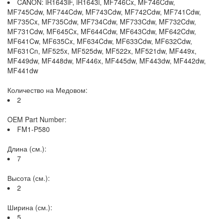
CANON: iR1643iF, iR1643i, MF746Cx, MF746Cdw,
MF745Cdw, MF744Cdw, MF743Cdw, MF742Cdw, MF741Cdw,
MF735Cx, MF735Cdw, MF734Cdw, MF733Cdw, MF732Cdw,
MF731Cdw, MF645Cx, MF644Cdw, MF643Cdw, MF642Cdw,
MF641Cw, MF635Cx, MF634Cdw, MF633Cdw, MF632Cdw,
MF631Cn, MF525x, MF525dw, MF522x, MF521dw, MF449x,
MF449dw, MF448dw, MF446x, MF445dw, MF443dw, MF442dw,
MF441dw
Количество на Медовом:
2
OEM Part Number:
FM1-P580
Длина (см.):
7
Высота (см.):
2
Ширина (см.):
5