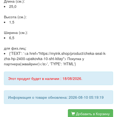
Длина (см.):
25,0
Высота (см.):
1,5
Ширина (см.):
6,5
для физ.лиц:
{'TEXT': '<a href="https://myink.shop/product/cheka-seal-k-
zha-hp-2400-upakovka-10-sht-kitay"> Покупка у
партнера(эквайринг)</a>', 'TYPE': 'HTML'}
Этот продукт будет в наличии : 18/08/2026.
Информация о товаре обновлена: 2026-08-10 05:19:19
Добавить в Корзину