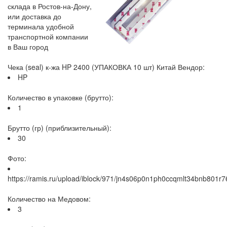
склада в Ростов-на-Дону,
или доставка до
терминала удобной
транспортной компании
в Ваш город
Чека (seal) к-жа HP 2400 (УПАКОВКА 10 шт) Китай Вендор:
HP
Количество в упаковке (брутто):
1
Брутто (гр) (приблизительный):
30
Фото:
https://ramis.ru/upload/iblock/971/jn4s06p0n1ph0ccqmlt34bnb801r7
Количество на Медовом:
3