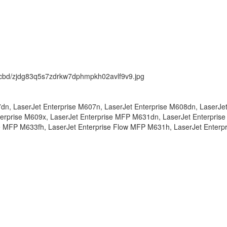
ck/cbd/zjdg83q5s7zdrkw7dphmpkh02avlf9v9.jpg
dn, LaserJet Enterprise M607n, LaserJet Enterprise M608dn, LaserJe
terprise M609x, LaserJet Enterprise MFP M631dn, LaserJet Enterprise
 MFP M633fh, LaserJet Enterprise Flow MFP M631h, LaserJet Enterp