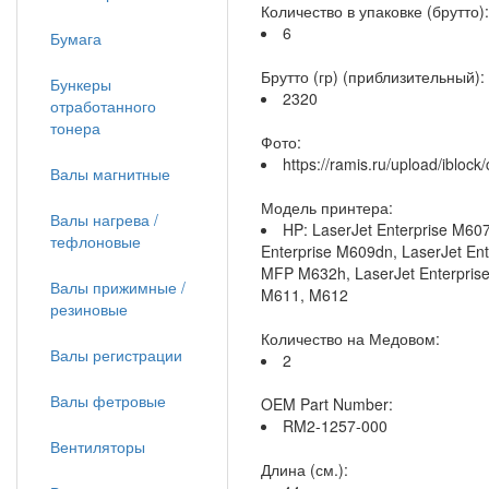
Количество в упаковке (брутто):
6
Бумага
Брутто (гр) (приблизительный):
Бункеры
2320
отработанного
тонера
Фото:
https://ramis.ru/upload/iblo
Валы магнитные
Модель принтера:
Валы нагрева /
HP: LaserJet Enterprise M607
тефлоновые
Enterprise M609dn, LaserJet En
MFP M632h, LaserJet Enterprise
Валы прижимные /
M611, M612
резиновые
Количество на Медовом:
Валы регистрации
2
Валы фетровые
OEM Part Number:
RM2-1257-000
Вентиляторы
Длина (см.):