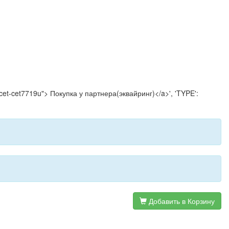
cet-cet7719u"> Покупка у партнера(эквайринг)</a>', 'TYPE':
Добавить в Корзину