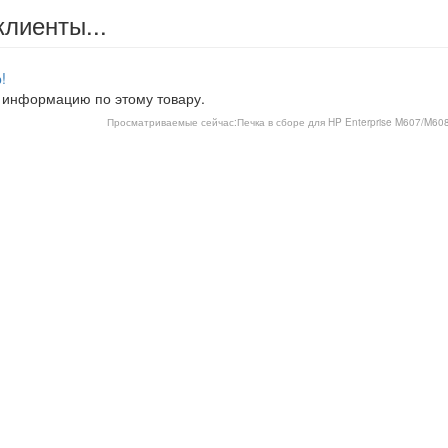
клиенты...
!
 информацию по этому товару.
Просматриваемые сейчас:
Печка в сборе для HP Enterprise M607/M6