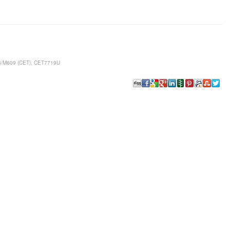
08/M609 (CET), CET7719U