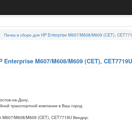
Печка в сборе для HP Enterprise M607/M608/M609 (CET), CET77
P Enterprise M607/M608/M609 (CET), CET7719
остов-на-Дону,
обной транспортной компании в Ваш город
ise M607/M608/M609 (CET), CET7719U Вендор: