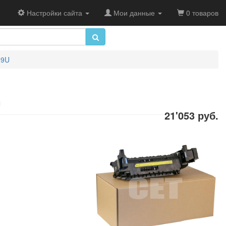
Настройки сайта
Мои данные
0 товаров
19U
U
21'053 руб.