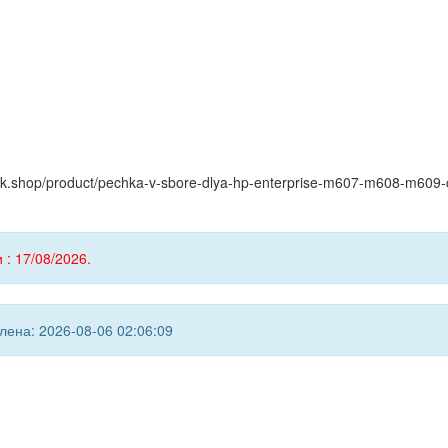
yink.shop/product/pechka-v-sbore-dlya-hp-enterprise-m607-m608-m609-
 : 17/08/2026.
ена: 2026-08-06 02:06:09