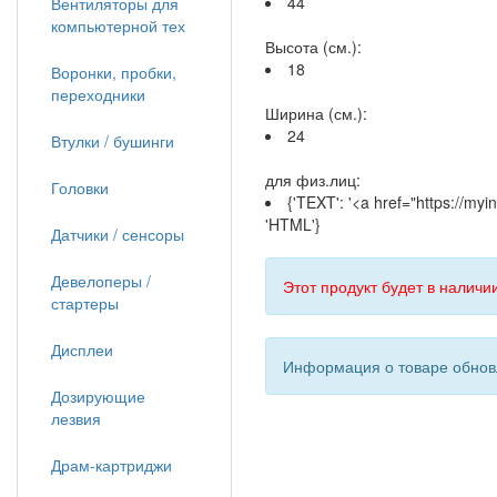
44
Вентиляторы для
компьютерной тех
Высота (см.):
18
Воронки, пробки,
переходники
Ширина (см.):
24
Втулки / бушинги
для физ.лиц:
Головки
{'TEXT': '<a href="https://m
'HTML'}
Датчики / сенсоры
Девелоперы /
Этот продукт будет в наличии
стартеры
Дисплеи
Информация о товаре обновл
Дозирующие
лезвия
Драм-картриджи