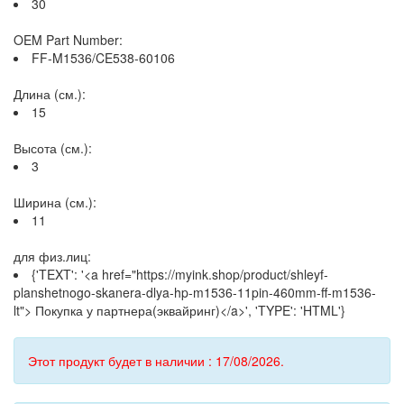
30
OEM Part Number:
FF-M1536/CE538-60106
Длина (см.):
15
Высота (см.):
3
Ширина (см.):
11
для физ.лиц:
{'TEXT': '<a href="https://myink.shop/product/shleyf-
planshetnogo-skanera-dlya-hp-m1536-11pin-460mm-ff-m1536-
lt"> Покупка у партнера(эквайринг)</a>', 'TYPE': 'HTML'}
Этот продукт будет в наличии : 17/08/2026.