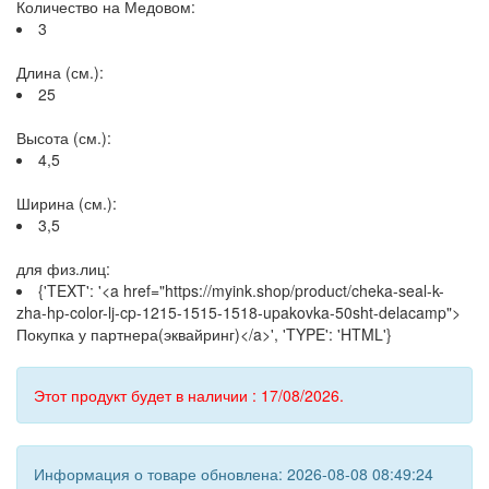
Количество на Медовом:
3
Длина (см.):
25
Высота (см.):
4,5
Ширина (см.):
3,5
для физ.лиц:
{'TEXT': '<a href="https://myink.shop/product/cheka-seal-k-
zha-hp-color-lj-cp-1215-1515-1518-upakovka-50sht-delacamp">
Покупка у партнера(эквайринг)</a>', 'TYPE': 'HTML'}
Этот продукт будет в наличии : 17/08/2026.
Информация о товаре обновлена: 2026-08-08 08:49:24