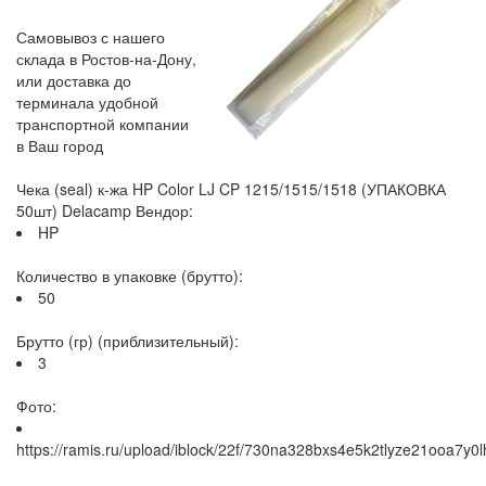
Самовывоз с нашего
склада в Ростов-на-Дону,
или доставка до
терминала удобной
транспортной компании
в Ваш город
Чека (seal) к-жа HP Color LJ CP 1215/1515/1518 (УПАКОВКА
50шт) Delacamp Вендор:
HP
Количество в упаковке (брутто):
50
Брутто (гр) (приблизительный):
3
Фото:
https://ramis.ru/upload/iblock/22f/730na328bxs4e5k2tlyze21ooa7y0lh