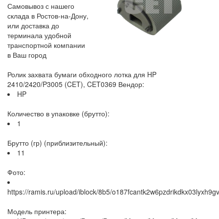
Самовывоз с нашего
склада в Ростов-на-Дону,
или доставка до
терминала удобной
транспортной компании
в Ваш город
Ролик захвата бумаги обходного лотка для HP
2410/2420/P3005 (CET), CET0369 Вендор:
HP
Количество в упаковке (брутто):
1
Брутто (гр) (приблизительный):
11
Фото:
https://ramis.ru/upload/iblock/8b5/o187fcantk2w6pzdrikdkx03lyxh9g
Модель принтера: