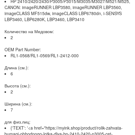
HP 2410/2420/2430/P3005/P3015/M3035/M3027/M521/M525,
CANON: imageRUNNER LBP3580, imageRUNNER LBP3560,
imageCLASS MF515dw, imageCLASS LBP6780dn, i-SENSYS
LBP3460, LBP6280K, LBP3460, LBP3410
Количество на Медовом:
2
OEM Part Number:
RL1-0568/RL1-0569/RL1-2412-000
Длина (см.):
6
Высота (см.):
2
Ширина (см.):
7
для физ.лиц:
{'TEXT': '<a href="https://myink.shop/product/rolik-zahvata-
bumagi-obhodnogo-lotka-dlya-hp-2410-2420-p3005-cet-