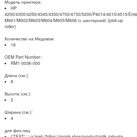
Модель принтера:
HP
4200/4300/4250/4345/4350/4700/4730/5200/P4014/4015/4515/Ente
M601/M602/M603/M604/M605/M606 (с шестерней) (pick-up
roller)
Количество на Медовом:
18
OEM Part Number:
RM1-0036-000
Длина (см.):
8
Высота (см.):
2
Ширина (см.):
4
для физ.лиц:
{'TEXT': '<a href="https://myink.shop/product/rolik-zahvata-