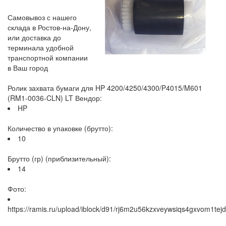
Самовывоз с нашего
склада в Ростов-на-Дону,
или доставка до
терминала удобной
транспортной компании
в Ваш город
Ролик захвата бумаги для HP 4200/4250/4300/P4015/M601
(RM1-0036-CLN) LT Вендор:
HP
Количество в упаковке (брутто):
10
Брутто (гр) (приблизительный):
14
Фото:
https://ramis.ru/upload/iblock/d91/rj6m2u56kzxveywsiqs4gxvom1tejd