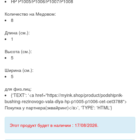
HP P1005/P1006/P1007/P1008
Количество на Медовом:
8
Длина (см.):
1
Высота (см.):
5
Ширина (см.):
5
для физ.лиц:
{'TEXT': '<a href="https://myink.shop/product/podshipnik-
bushing-rezinovogo-vala-dlya-hp-p1005-p1006-cet-cet3788">
Покупка у партнера(эквайринг)</a>', 'TYPE': 'HTML'}
Этот продукт будет в наличии : 17/08/2026.