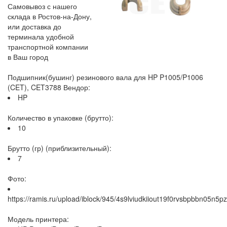
Самовывоз с нашего
склада в Ростов-на-Дону,
или доставка до
терминала удобной
транспортной компании
в Ваш город
Подшипник(бушинг) резинового вала для HP P1005/P1006
(CET), CET3788 Вендор:
HP
Количество в упаковке (брутто):
10
Брутто (гр) (приблизительный):
7
Фото:
https://ramis.ru/upload/iblock/945/4s9lviudkiiout19f0rvsbpbbn05n5pz
Модель принтера: