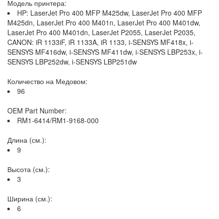
Модель принтера:
HP: LaserJet Pro 400 MFP M425dw, LaserJet Pro 400 MFP
M425dn, LaserJet Pro 400 M401n, LaserJet Pro 400 M401dw,
LaserJet Pro 400 M401dn, LaserJet P2055, LaserJet P2035,
CANON: iR 1133iF, iR 1133A, iR 1133, i-SENSYS MF418x, i-
SENSYS MF416dw, i-SENSYS MF411dw, i-SENSYS LBP253x, i-
SENSYS LBP252dw, i-SENSYS LBP251dw
Количество на Медовом:
96
OEM Part Number:
RM1-6414/RM1-9168-000
Длина (см.):
9
Высота (см.):
3
Ширина (см.):
6