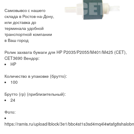
Самовывоз с нашего
склада в Ростов-на-Дону,
или доставка до
терминала удобной
транспортной компании
в Ваш город
Ролик захвата бумаги для HP P2035/P2055/M401/M425 (CET),
CET3690 Вендор:
HP
Количество в упаковке (брутто):
100
Брутто (гр) (приблизительный):
24
Фото:
https://ramis.ru/upload/iblock/3e1/bbc4st1s3sd4mq4l4wtafg8shalob