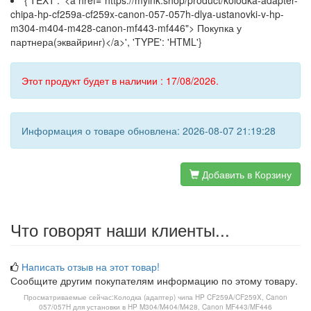
{'TEXT': '<a href="https://myink.shop/product/kolodka-adapter-
chipa-hp-cf259a-cf259x-canon-057-057h-dlya-ustanovki-v-hp-
m304-m404-m428-canon-mf443-mf446"> Покупка у
партнера(эквайринг)</a>', 'TYPE': 'HTML'}
Этот продукт будет в наличии : 17/08/2026.
Информация о товаре обновлена: 2026-08-07 21:19:28
Добавить в Корзину
Что говорят наши клиенты...
Написать отзыв на этот товар!
Сообщите другим покупателям информацию по этому товару.
Просматриваемые сейчас:
Колодка (адаптер) чипа HP CF259A/CF259X, Canon
057/057H для установки в HP M304/M404/M428, Canon MF443/MF446