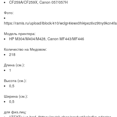
CF259A/CF259X, Canon 057/057H
Фото:
https://ramis.ru/upload/iblock/410/wclgr4iewx0hl4pez6vz9tny9kcn4fa
Модель принтера:
HP M304/M404/M428, Canon MF443/MF446
Количество на Медовом:
218
Длина (см.):
1
Высота (см.):
0,5
Ширина (см.):
0,5
для физ.лиц: