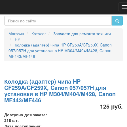
П
н
Магазин
Каталог
Запчасти для ремонта техники
HP
Колодка (адаптер) чипа HP CF259A/CF259X, Canon
057/057H для установки в HP M304/M404/M428, Canon
MF443/MF446
Колодка (адаптер) чипа HP
CF259A/CF259X, Canon 057/057H для
установки в HP M304/M404/M428, Canon
MF443/MF446
125 руб.
Доступно для заказа:
218 шт.
Дата поступления: