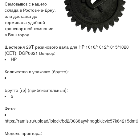
Самовывоз с нашего
склада в Ростов-на-Дону,
или доставка до
терминала удобной
транспортной компании
в Ваш город
Шестерня 29T резинового вала для HP 1010/1012/1015/1020
(CET), DGP0621 Вендор:
HP
Количество в упаковке (брутто):
1
Брутто (гр) (приблизительный):
5
Фото:
https://ramis.ru/upload/iblock/bd2/0668ayvhnqgbklcvic57k84215dmt6
Модель принтера: