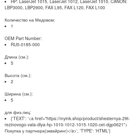
HP: LaserJet 1015, LaserJet 1012, LaserJet 1010, CANON:
LBP3000, LBP2900, FAX L95, FAX L120, FAX L100
Количество на Медовом:
1
OEM Part Number:
RU5-0185-000
Длина (см.):
5
Высота (см.):
2
Ширина (см.):
5
для физ.лиц:
{'TEXT': '<a href="https://myink.shop/product/shesternya-29t-
rezinovogo-vala-dlya-hp-1010-1012-1015-1020-cet-dgp0621">
Покупка у партнера(эквайринг)</a>', 'TYPE': 'HTML'}