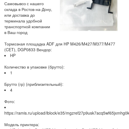
Самовывоз с нашего
склада в Ростов-на-Дону,
или доставка до
терминала удобной
транспортной компании
в Ваш город
Тормозная площадка ADF для HP M426/M427/M377/M477
(CET), DGP0833 Вендор:
HP
Количество в упаковке (брутто):
1
Брутто (гр) (приблизительный):
4
Фото:
https://ramis.ru/upload/iblock/e35/mgzref27p9usk7acq5wf65jxmhg0k
Модель принтера: