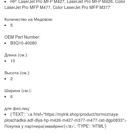
HP: LaserJet Pro MFP M427, LaserJet Pro MFP M426, Color
LaserJet Pro MFP M477, Color LaserJet Pro MFP M377
Количество на Медовом:
5
OEM Part Number:
B3Q10-40080
Длина (см.):
10
Высота (см.):
2
Ширина (см.):
6
для физ.лиц:
{'TEXT': '<a href="https://myink.shop/product/tormoznaya-
ploschadka-adf-dlya-hp-m426-m427-m377-m477-cet-dgp0833">
Покупка у партнера(эквайринг)</a>', 'TYPE': 'HTML'}