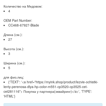
Количество на Медовом:
4
OEM Part Number:
CC468-67927-Blade
Длина (см.):
27
Высота (см.):
3
Ширина (см.):
5
для физ.лиц:
{'TEXT': '<a href="https://myink.shop/product/lezvie-ochistki-
lenty-perenosa-dlya-hp-color-m551-cp3520-cp3525-cet-
cet281116"> Покупка у партнера(эквайринг)</a>', 'TYPE':
'HTML'}