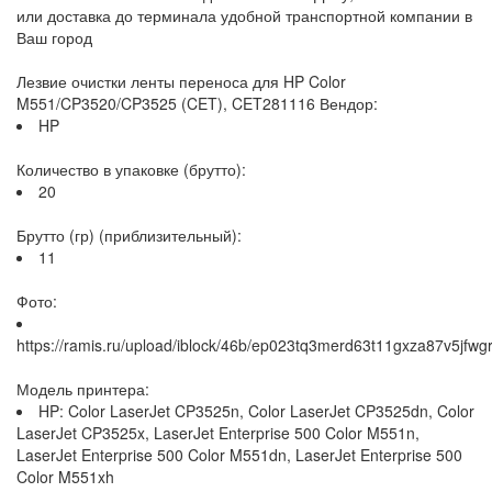
или доставка до терминала удобной транспортной компании в
Ваш город
Лезвие очистки ленты переноса для HP Color
M551/CP3520/CP3525 (CET), CET281116 Вендор:
HP
Количество в упаковке (брутто):
20
Брутто (гр) (приблизительный):
11
Фото:
https://ramis.ru/upload/iblock/46b/ep023tq3merd63t11gxza87v5jfwgr
Модель принтера:
HP: Color LaserJet CP3525n, Color LaserJet CP3525dn, Color
LaserJet CP3525x, LaserJet Enterprise 500 Color M551n,
LaserJet Enterprise 500 Color M551dn, LaserJet Enterprise 500
Color M551xh