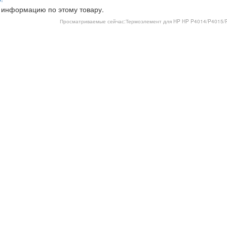
 информацию по этому товару.
Просматриваемые сейчас:
Термоэлемент для HP HP P4014/P4015/