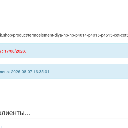
yink.shop/product/termoelement-dlya-hp-hp-p4014-p4015-p4515-cet-cet
 : 17/08/2026.
ена: 2026-08-07 16:35:01
клиенты...
!