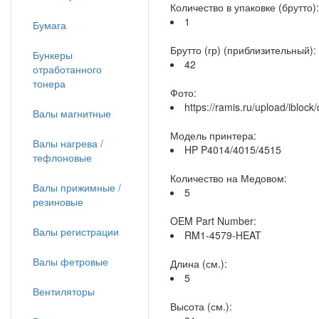
Количество в упаковке (брутто):
1
Бумага
Брутто (гр) (приблизительный):
Бункеры
42
отработанного
тонера
Фото:
https://ramis.ru/upload/iblo
Валы магнитные
Модель принтера:
Валы нагрева /
HP P4014/4015/4515
тефлоновые
Количество на Медовом:
Валы прижимные /
5
резиновые
OEM Part Number:
Валы регистрации
RM1-4579-HEAT
Валы фетровые
Длина (см.):
5
Вентиляторы
Высота (см.):