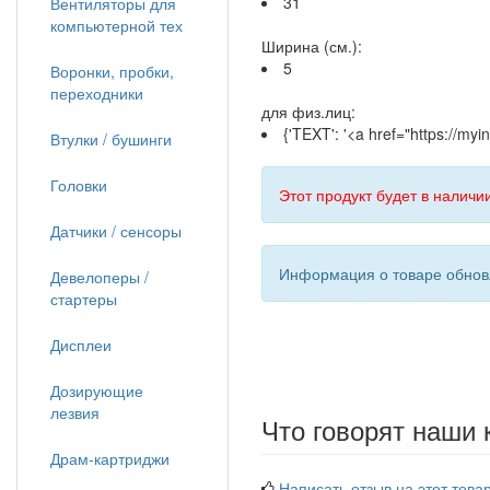
31
Вентиляторы для
компьютерной тех
Ширина (см.):
5
Воронки, пробки,
переходники
для физ.лиц:
{'TEXT': '<a href="https://m
Втулки / бушинги
Головки
Этот продукт будет в наличии
Датчики / сенсоры
Информация о товаре обновл
Девелоперы /
стартеры
Дисплеи
Дозирующие
лезвия
Что говорят наши 
Драм-картриджи
Написать отзыв на этот товар