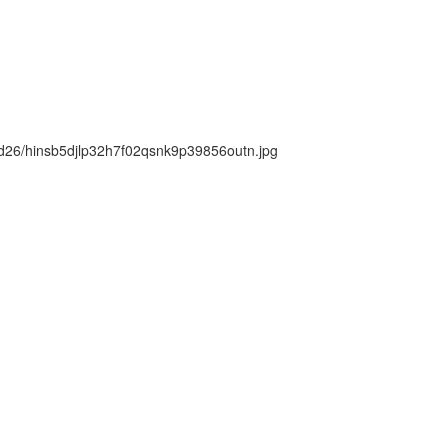
ck/d26/hinsb5djlp32h7f02qsnk9p39856outn.jpg