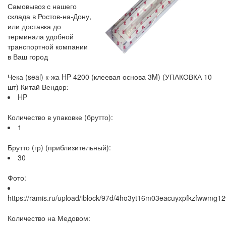
Самовывоз с нашего
склада в Ростов-на-Дону,
или доставка до
терминала удобной
транспортной компании
в Ваш город
Чека (seal) к-жа HP 4200 (клеевая основа 3M) (УПАКОВКА 10
шт) Китай Вендор:
HP
Количество в упаковке (брутто):
1
Брутто (гр) (приблизительный):
30
Фото:
https://ramis.ru/upload/iblock/97d/4ho3yt16m03eacuyxpfkzfwwmg12
Количество на Медовом: