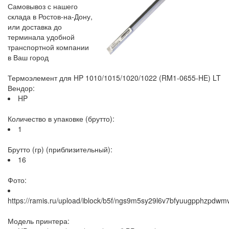
Самовывоз с нашего
склада в Ростов-на-Дону,
или доставка до
терминала удобной
транспортной компании
в Ваш город
Термоэлемент для HP 1010/1015/1020/1022 (RM1-0655-HE) LT
Вендор:
HP
Количество в упаковке (брутто):
1
Брутто (гр) (приблизительный):
16
Фото:
https://ramis.ru/upload/iblock/b5f/ngs9m5sy29l6v7bfyuugpphzpdwm
Модель принтера: