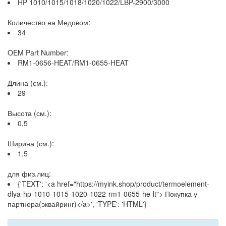
HP 1010/1015/1018/1020/1022/LBP-2900/3000
Количество на Медовом:
34
OEM Part Number:
RM1-0656-HEAT/RM1-0655-HEAT
Длина (см.):
29
Высота (см.):
0,5
Ширина (см.):
1,5
для физ.лиц:
{'TEXT': '<a href="https://myink.shop/product/termoelement-
dlya-hp-1010-1015-1020-1022-rm1-0655-he-lt"> Покупка у
партнера(эквайринг)</a>', 'TYPE': 'HTML'}