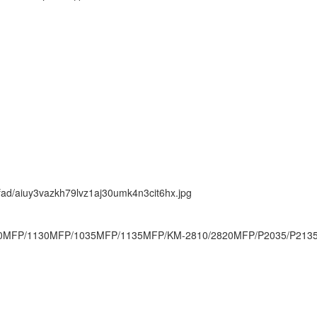
k/fad/aiuy3vazkh79lvz1aj30umk4n3cit6hx.jpg
30MFP/1130MFP/1035MFP/1135MFP/KM-2810/2820MFP/P2035/P213