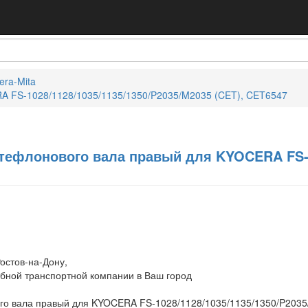
era-Mita
A FS-1028/1128/1035/1135/1350/P2035/M2035 (CET), CET6547
тефлонового вала правый для KYOCERA FS-10
остов-на-Дону,
обной транспортной компании в Ваш город
го вала правый для KYOCERA FS-1028/1128/1035/1135/1350/P2035