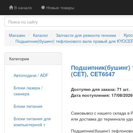
В начало
Новые товары
Магазин
Каталог
Запчасти для ремонта техники
Kyoc
Подшипник(бушинг) тефлонового вала правый для KYOCER
Категории
Подшипник(бушинг) 
(CET), CET6547
Автоподачи / ADF
Блоки лазера /
Доступно для заказа: 71 шт.
сканера
Дата поступления: 17/08/2026
Блоки питания
Самовывоз с нашего склада в Р
Блоки питания для
или доставка до терминала уд
компьютерной т
Подшипник(бушинг) тефлоново