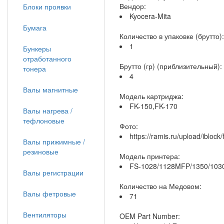
Вендор:
Блоки проявки
Kyocera-Mita
Бумага
Количество в упаковке (брутто):
1
Бункеры
отработанного
Брутто (гр) (приблизительный):
тонера
4
Валы магнитные
Модель картриджа:
FK-150,FK-170
Валы нагрева /
тефлоновые
Фото:
https://ramis.ru/upload/ibloc
Валы прижимные /
резиновые
Модель принтера:
FS-1028/1128MFP/1350/10
Валы регистрации
Количество на Медовом:
Валы фетровые
71
Вентиляторы
OEM Part Number: