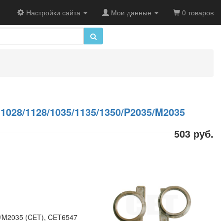
Настройки сайта
Мои данные
0 товаров
28/1128/1035/1135/1350/P2035/M2035
503 руб.
/M2035 (CET), CET6547