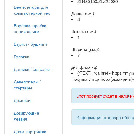
2H425150/2LZ25020
Вентиляторы для
компьютерной тех
Длина (см.):
8
Воронки, пробки,
Высота (см.):
переходники
1
Втулки / бушинги
Ширина (см.):
7
Головки
для физ.лиц:
Датчики / сенсоры
{'TEXT': '<a href="https://m
Покупка у партнера(эквайринг)<
Девелоперы /
стартеры
Этот продукт будет в наличии
Дисплеи
Дозирующие
Информация о товаре обновл
лезвия
Драм-картриджи