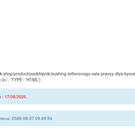
yink.shop/product/podshipnik-bushing-teflonovogo-vala-pravyy-dlya-
/a>', 'TYPE': 'HTML'}
 : 17/08/2026.
ена: 2026-08-07 09:49:54