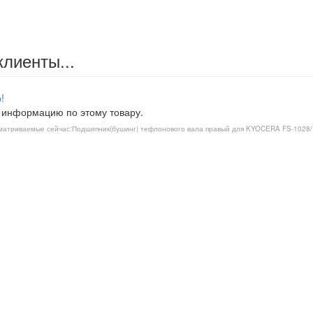
клиенты...
!
 информацию по этому товару.
матриваемые сейчас:
Подшипник(бушинг) тефлонового вала правый для KYOCERA FS-1028/