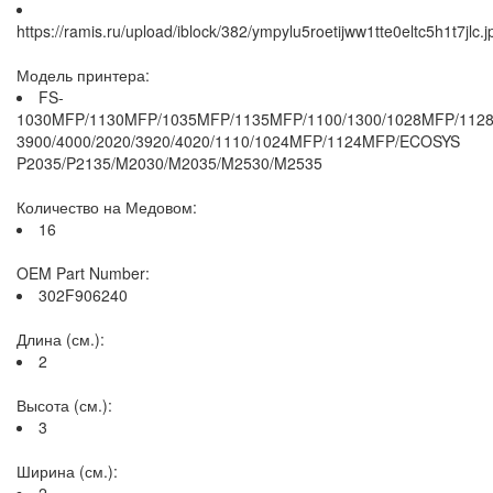
https://ramis.ru/upload/iblock/382/ympylu5roetijww1tte0eltc5h1t7jlc.j
Модель принтера:
FS-
1030MFP/1130MFP/1035MFP/1135MFP/1100/1300/1028MFP/1128M
3900/4000/2020/3920/4020/1110/1024MFP/1124MFP/ECOSYS
P2035/P2135/M2030/M2035/M2530/M2535
Количество на Медовом:
16
OEM Part Number:
302F906240
Длина (см.):
2
Высота (см.):
3
Ширина (см.):