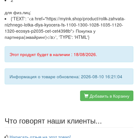
2
для физ.лиц:
{'TEXT': '<a href="https://myink.shop/product/rolik-zahvata-
nizhnego-lotka-dlya-kyocera-fs-1100-1300-1028-1035-1120-
1320-ecosys-p2035-cet-cet4398b"> Покупка у
партнера(эквайринг)</a>', 'TYPE': 'HTML'}
Этот продукт будет в наличии : 18/08/2026.
Информация о товаре обновлена: 2026-08-10 16:21:04
Добавить в Корзину
Что говорят наши клиенты...
Написать отзыв на этот товар!