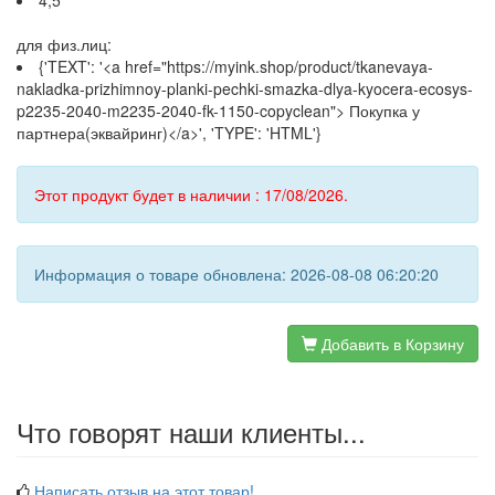
4,5
для физ.лиц:
{'TEXT': '<a href="https://myink.shop/product/tkanevaya-
nakladka-prizhimnoy-planki-pechki-smazka-dlya-kyocera-ecosys-
p2235-2040-m2235-2040-fk-1150-copyclean"> Покупка у
партнера(эквайринг)</a>', 'TYPE': 'HTML'}
Этот продукт будет в наличии : 17/08/2026.
Информация о товаре обновлена: 2026-08-08 06:20:20
Добавить в Корзину
Что говорят наши клиенты...
Написать отзыв на этот товар!