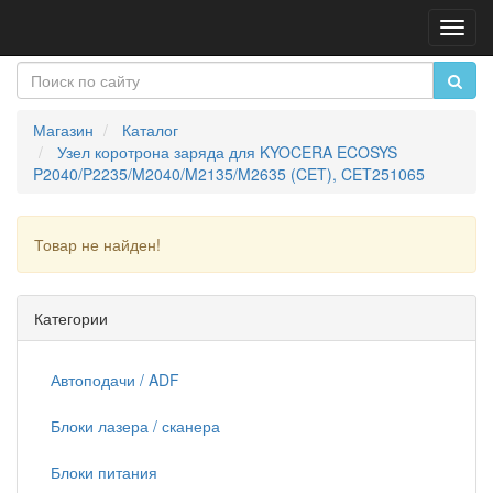
Пере
нави
Магазин
Каталог
Узел коротрона заряда для KYOCERA ECOSYS
P2040/P2235/M2040/M2135/M2635 (CET), CET251065
Товар не найден!
Продолжить
Категории
Автоподачи / ADF
Блоки лазера / сканера
Блоки питания