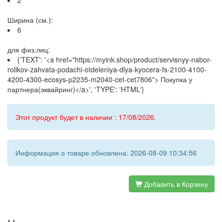
2
Ширина (см.):
6
для физ.лиц:
{'TEXT': '<a href="https://myink.shop/product/servisnyy-nabor-
rolikov-zahvata-podachi-otdeleniya-dlya-kyocera-fs-2100-4100-
4200-4300-ecosys-p2235-m2040-cet-cet7806"> Покупка у
партнера(эквайринг)</a>', 'TYPE': 'HTML'}
Этот продукт будет в наличии : 17/08/2026.
Информация о товаре обновлена: 2026-08-09 10:34:56
Добавить в Корзину