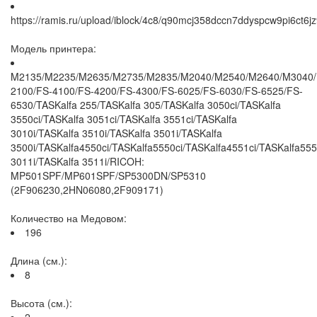
https://ramis.ru/upload/iblock/4c8/q90mcj358dccn7ddyspcw9pi6ct6jz
Модель принтера:
M2135/M2235/M2635/M2735/M2835/M2040/M2540/M2640/M3040/M
2100/FS-4100/FS-4200/FS-4300/FS-6025/FS-6030/FS-6525/FS-
6530/TASKalfa 255/TASKalfa 305/TASKalfa 3050ci/TASKalfa
3550ci/TASKalfa 3051ci/TASKalfa 3551ci/TASKalfa
3010i/TASKalfa 3510i/TASKalfa 3501i/TASKalfa
3500i/TASKalfa4550ci/TASKalfa5550ci/TASKalfa4551ci/TASKalfa555
3011i/TASKalfa 3511i/RICOH:
MP501SPF/MP601SPF/SP5300DN/SP5310
(2F906230,2HN06080,2F909171)
Количество на Медовом:
196
Длина (см.):
8
Высота (см.):