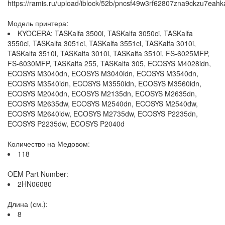
https://ramis.ru/upload/iblock/52b/pncsf49w3rf62807zna9ckzu7eahk
Модель принтера:
KYOCERA: TASKalfa 3500i, TASKalfa 3050ci, TASKalfa
3550ci, TASKalfa 3051ci, TASKalfa 3551ci, TASKalfa 3010i,
TASKalfa 3510i, TASKalfa 3010i, TASKalfa 3510i, FS-6025MFP,
FS-6030MFP, TASKalfa 255, TASKalfa 305, ECOSYS M4028idn,
ECOSYS M3040dn, ECOSYS M3040idn, ECOSYS M3540dn,
ECOSYS M3540idn, ECOSYS M3550idn, ECOSYS M3560idn,
ECOSYS M2040dn, ECOSYS M2135dn, ECOSYS M2635dn,
ECOSYS M2635dw, ECOSYS M2540dn, ECOSYS M2540dw,
ECOSYS M2640idw, ECOSYS M2735dw, ECOSYS P2235dn,
ECOSYS P2235dw, ECOSYS P2040d
Количество на Медовом:
118
OEM Part Number:
2HN06080
Длина (см.):
8