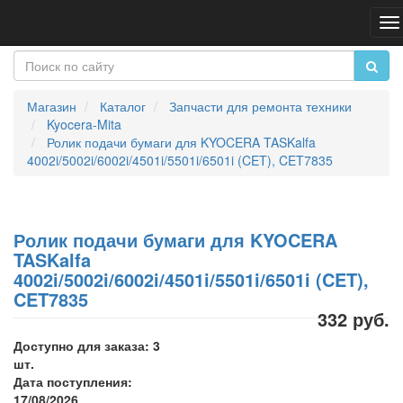
Пе
на
Магазин
Каталог
Запчасти для ремонта техники
Kyocera-Mita
Ролик подачи бумаги для KYOCERA TASKalfa
4002i/5002i/6002i/4501i/5501i/6501i (CET), CET7835
Ролик подачи бумаги для KYOCERA
TASKalfa
4002i/5002i/6002i/4501i/5501i/6501i (CET),
CET7835
332 руб.
Доступно для заказа: 3
шт.
Дата поступления:
17/08/2026