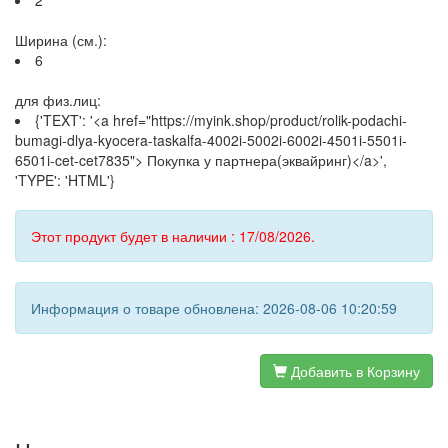
2
Ширина (см.):
6
для физ.лиц:
{'TEXT': '<a href="https://myink.shop/product/rolik-podachi-
bumagi-dlya-kyocera-taskalfa-4002i-5002i-6002i-4501i-5501i-
6501i-cet-cet7835"> Покупка у партнера(эквайринг)</a>',
'TYPE': 'HTML'}
Этот продукт будет в наличии : 17/08/2026.
Информация о товаре обновлена: 2026-08-06 10:20:59
Добавить в Корзину