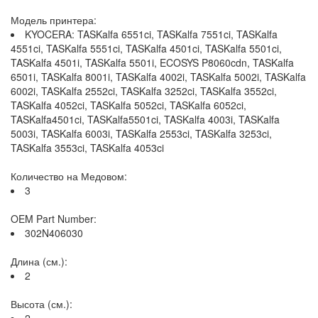
Модель принтера:
KYOCERA: TASKalfa 6551ci, TASKalfa 7551ci, TASKalfa
4551ci, TASKalfa 5551ci, TASKalfa 4501ci, TASKalfa 5501ci,
TASKalfa 4501i, TASKalfa 5501i, ECOSYS P8060cdn, TASKalfa
6501i, TASKalfa 8001i, TASKalfa 4002i, TASKalfa 5002i, TASKalfa
6002i, TASKalfa 2552ci, TASKalfa 3252ci, TASKalfa 3552ci,
TASKalfa 4052ci, TASKalfa 5052ci, TASKalfa 6052ci,
TASKalfa4501ci, TASKalfa5501ci, TASKalfa 4003i, TASKalfa
5003i, TASKalfa 6003i, TASKalfa 2553ci, TASKalfa 3253ci,
TASKalfa 3553ci, TASKalfa 4053ci
Количество на Медовом:
3
OEM Part Number:
302N406030
Длина (см.):
2
Высота (см.):