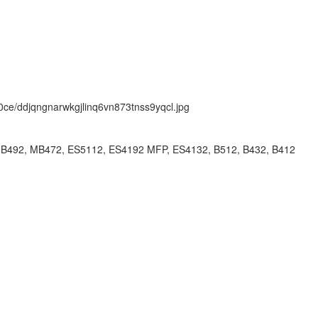
k/0ce/ddjqngnarwkgjlinq6vn873tnss9yqcl.jpg
B492, MB472, ES5112, ES4192 MFP, ES4132, B512, B432, B412