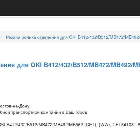
Резина ролика отделения для OKI B412/432/B512/MB472/MB492
ения для OKI B412/432/B512/MB472/MB492/MB
остов-на-Дону,
обной транспортной компании в Ваш город
 OKI B412/432/B512/MB472/MB492/MB562 (CET), (WW), CET341031 