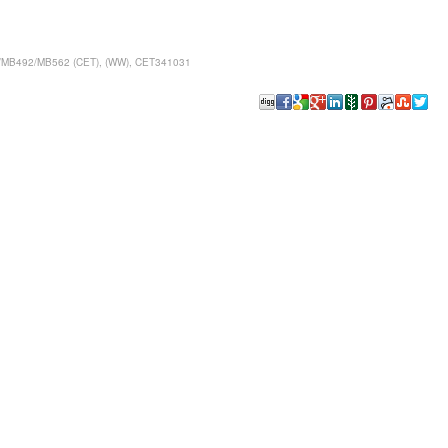
/MB492/MB562 (CET), (WW), CET341031