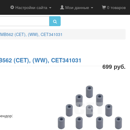
Настройки сайта
Мои данные
0 товаров
/MB562 (CET), (WW), CET341031
562 (CET), (WW), CET341031
699 руб.
Вендор: