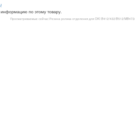
!
 информацию по этому товару.
Просматриваемые сейчас:
Резина ролика отделения для OKI B412/432/B512/MB472