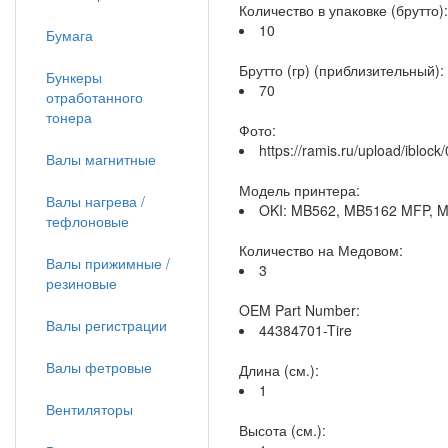
Количество в упаковке (брутто):
10
Бумага
Брутто (гр) (приблизительный):
Бункеры
70
отработанного
тонера
Фото:
https://ramis.ru/upload/ibloc
Валы магнитные
Модель принтера:
Валы нагрева /
OKI: MB562, MB5162 MFP, M
тефлоновые
Количество на Медовом:
Валы прижимные /
3
резиновые
OEM Part Number:
Валы регистрации
44384701-Tire
Валы фетровые
Длина (см.):
1
Вентиляторы
Высота (см.):