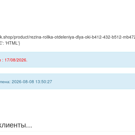
yink.shop/product/rezina-rolika-otdeleniya-dlya-oki-b412-432-b512-
': 'HTML'}
 : 17/08/2026.
ена: 2026-08-08 13:50:27
клиенты...