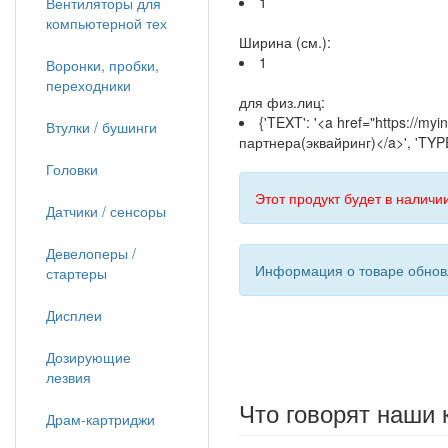
1
Вентиляторы для
компьютерной тех
Ширина (см.):
1
Воронки, пробки,
переходники
для физ.лиц:
{'TEXT': '<a href="https://m
Втулки / бушинги
партнера(эквайринг)</a>', 'TYPE
Головки
Этот продукт будет в наличии
Датчики / сенсоры
Девелоперы /
Информация о товаре обновл
стартеры
Дисплеи
Дозирующие
лезвия
Что говорят наши 
Драм-картриджи