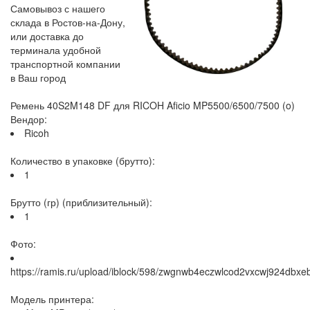
Самовывоз с нашего
склада в Ростов-на-Дону,
или доставка до
терминала удобной
транспортной компании
в Ваш город
Ремень 40S2M148 DF для RICOH Aficio MP5500/6500/7500 (o)
Вендор:
Ricoh
Количество в упаковке (брутто):
1
Брутто (гр) (приблизительный):
1
Фото:
https://ramis.ru/upload/iblock/598/zwgnwb4eczwlcod2vxcwj924dbxe
Модель принтера: