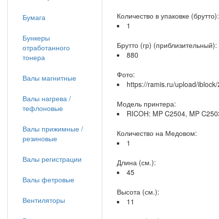
Количество в упаковке (брутто):
Бумага
1
Бункеры
Брутто (гр) (приблизительный):
отработанного
880
тонера
Фото:
Валы магнитные
https://ramis.ru/upload/iblo
Валы нагрева /
Модель принтера:
тефлоновые
RICOH: MP C2504, MP C250
Валы прижимные /
Количество на Медовом:
резиновые
1
Валы регистрации
Длина (см.):
45
Валы фетровые
Высота (см.):
Вентиляторы
11