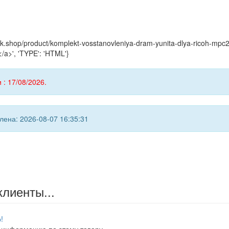
myink.shop/product/komplekt-vosstanovleniya-dram-yunita-dlya-rico
/a>', 'TYPE': 'HTML'}
 : 17/08/2026.
ена: 2026-08-07 16:35:31
клиенты...
!