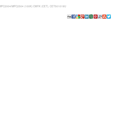
MPC2004/MPC2504 (100K) CMYK (CET), CET501019U