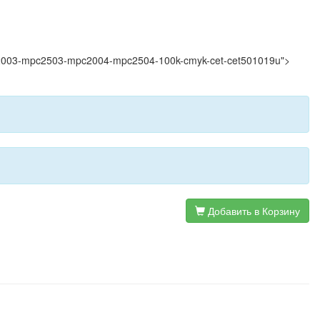
h-mpc2003-mpc2503-mpc2004-mpc2504-100k-cmyk-cet-cet501019u">
Добавить в Корзину