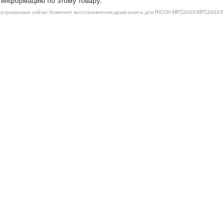
 информацию по этому товару.
атриваемые сейчас:
Комплект восстановления драм-юнита для RICOH MPC2003/MPC2503/