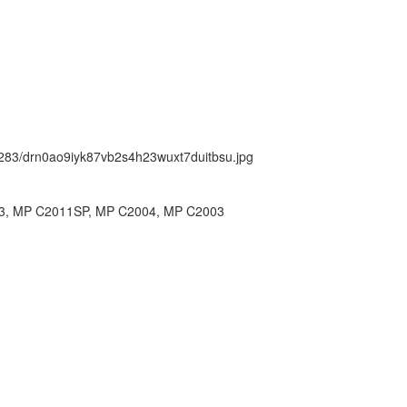
ck/283/drn0ao9iyk87vb2s4h23wuxt7duitbsu.jpg
3, MP C2011SP, MP C2004, MP C2003