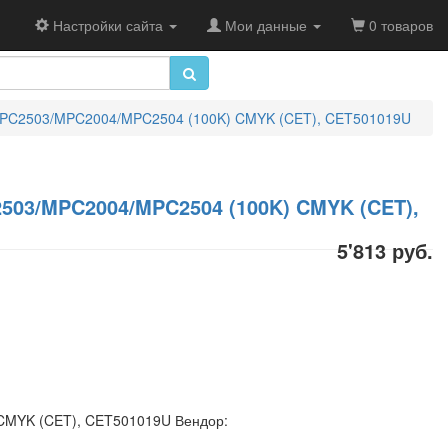
Настройки сайта
Мои данные
0 товаров
MPC2503/MPC2004/MPC2504 (100K) CMYK (CET), CET501019U
03/MPC2004/MPC2504 (100K) CMYK (CET),
5'813 руб.
CMYK (CET), CET501019U Вендор: