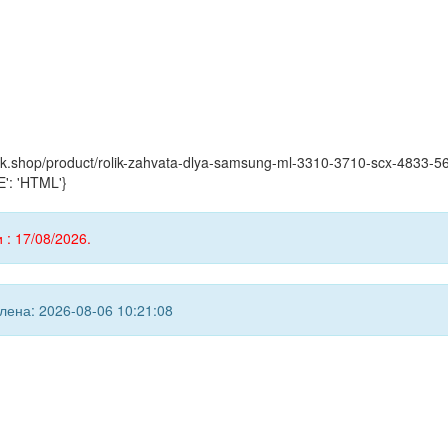
myink.shop/product/rolik-zahvata-dlya-samsung-ml-3310-3710-scx-483
': 'HTML'}
 : 17/08/2026.
ена: 2026-08-06 10:21:08