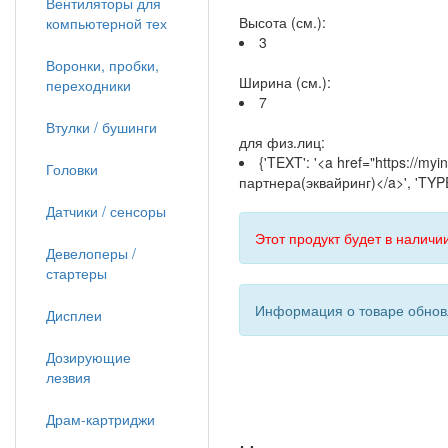
Вентиляторы для
Высота (см.):
компьютерной тех
3
Воронки, пробки,
Ширина (см.):
переходники
7
Втулки / бушинги
для физ.лиц:
{'TEXT': '<a href="https://
Головки
партнера(эквайринг)</a>', 'TYPE
Датчики / сенсоры
Этот продукт будет в наличии
Девелоперы /
стартеры
Информация о товаре обновл
Дисплеи
Дозирующие
лезвия
Драм-картриджи