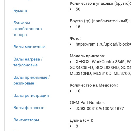
Количество в упаковке (брутто):
50
Бумага
Брутто (гр) (приблизительный):
Бункеры
16
отработанного
тонера
Фото:
https://ramis.ru/upload/iblo
Валы магнитные
Модель принтера:
Валы нагрева /
XEROX: WorkCentre 3345, 
тефлоновые
SCX4835FD, SCX4833HD, SCX4
ML3310ND, ML3310D, ML-3700,
Валы прижимные /
резиновые
Количество на Медовом:
10
Валы регистрации
OEM Part Number:
Валы фетровые
JC93-00310A/130N01677
Вентиляторы
Длина (см.):
8