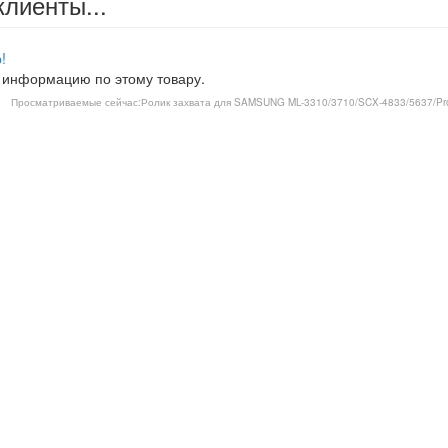
клиенты...
!
 информацию по этому товару.
Просматриваемые сейчас:
Ролик захвата для SAMSUNG ML-3310/3710/SCX-4833/5637/Pr