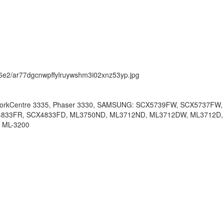
ck/6e2/ar77dgcnwpffylruywshm3i02xnz53yp.jpg
WorkCentre 3335, Phaser 3330, SAMSUNG: SCX5739FW, SCX5737F
833FR, SCX4833FD, ML3750ND, ML3712ND, ML3712DW, ML3712D,
 ML-3200