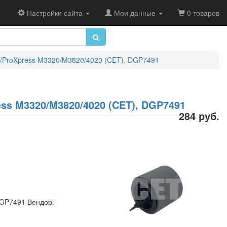
Настройки сайта
Мои данные
0 товаров
/ProXpress M3320/M3820/4020 (CET), DGP7491
ss M3320/M3820/4020 (CET), DGP7491
284 руб.
DGP7491 Вендор: