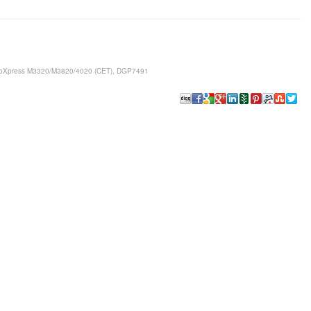
oXpress M3320/M3820/4020 (CET), DGP7491