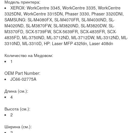
Модель принтера:
XEROX: WorkCentre 3345, WorkCentre 3335, WorkCentre
3325DNI, WorkCentre 3315DN, Phaser 3330, Phaser 3320DNI,
SAMSUNG: SL-M4080FX, SL-M4070FR, SL-M4030ND, SL-
M4020ND, SL-M3870FW, SL-M3820ND, SL-M3820DW, SL-
M3370FD, SCX-5739FW, SCX-5639FR, SCX-4835FR, SCX-
4835FD, ML-3750ND, ML-3712ND, ML-3712DW, ML-3312ND, ML-
3310ND, ML-3310D, HP: Laser MFP 432fdn, Laser 408dn
Количество на Медовом:
1
OEM Part Number:
JC66-02775A
Длина (см.):
4
Высота (см.):
2
Ширина (см.):
2