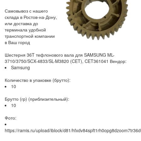
Самовывоз с нашего
склада в Ростов-на-Дону,
или доставка до
терминала удобной
транспортной компании
в Ваш город
Шестерня 36T тефлонового вала для SAMSUNG ML-
3710/3750/SCX-4833/SL-M3820 (CET), CET361041 Вендор:
Samsung
Количество в упаковке (брутто):
10
Брутто (гр) (приблизительный):
10
Фото:
https://ramis.ru/upload/iblock/d81/hfxdv84spft1rh0opg8dzoom7tr36d