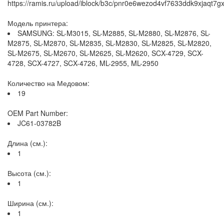
https://ramis.ru/upload/iblock/b3c/pnr0e6wezod4vf7633ddk9xjaqt7gx
Модель принтера:
SAMSUNG: SL-M3015, SL-M2885, SL-M2880, SL-M2876, SL-
M2875, SL-M2870, SL-M2835, SL-M2830, SL-M2825, SL-M2820,
SL-M2675, SL-M2670, SL-M2625, SL-M2620, SCX-4729, SCX-
4728, SCX-4727, SCX-4726, ML-2955, ML-2950
Количество на Медовом:
19
OEM Part Number:
JC61-03782B
Длина (см.):
1
Высота (см.):
1
Ширина (см.):
1