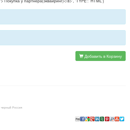
a"> Покупка у партнера(эквайринг)</a>', 'TYPE': 'HTML'}
Добавить в Корзину
, черный Россия