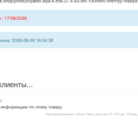
yink.shop/product/paket-dlya-k-zha-37-x-63-sm-100mkm-chernyy-rossiy
 : 17/08/2026.
ена: 2026-08-08 16:04:38
клиенты...
!
 информацию по этому товару.
Просматриваемые сейчас:
Пакет для к-жа 37 x 63 см, 100мкм