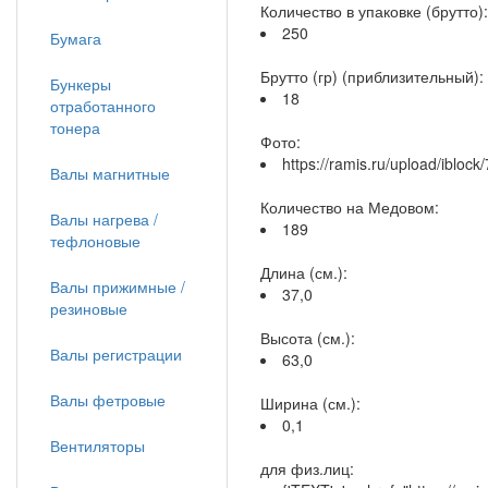
Количество в упаковке (брутто):
250
Бумага
Брутто (гр) (приблизительный):
Бункеры
18
отработанного
тонера
Фото:
https://ramis.ru/upload/iblo
Валы магнитные
Количество на Медовом:
Валы нагрева /
189
тефлоновые
Длина (см.):
Валы прижимные /
37,0
резиновые
Высота (см.):
Валы регистрации
63,0
Валы фетровые
Ширина (см.):
0,1
Вентиляторы
для физ.лиц: