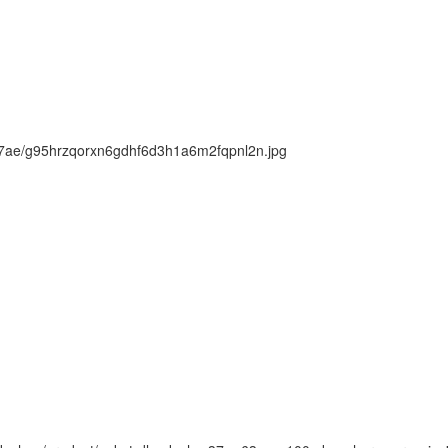
ck/7ae/g95hrzqorxn6gdhf6d3h1a6m2fqpnl2n.jpg