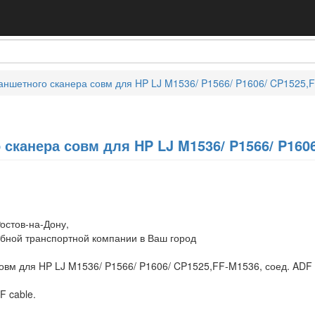
ншетного сканера совм для HP LJ M1536/ P1566/ P1606/ CP1525,F
канера совм для HP LJ M1536/ P1566/ P1606
остов-на-Дону,
обной транспортной компании в Ваш город
вм для HP LJ M1536/ P1566/ P1606/ CP1525,FF-M1536, соед. ADF 
F cable.