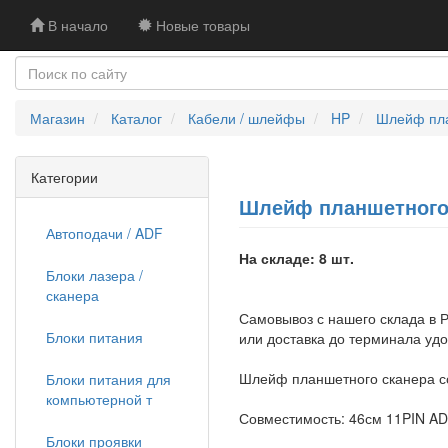
В начало
Новые товары
Магазин
Каталог
Кабели / шлейфы
HP
Шлейф пла
Категории
Шлейф планшетного с
Автоподачи / ADF
На складе: 8 шт.
Блоки лазера /
сканера
Самовывоз с нашего склада в Р
Блоки питания
или доставка до терминала уд
Шлейф планшетного сканера со
Блоки питания для
компьютерной т
Совместимость: 46см 11PIN AD
Блоки проявки