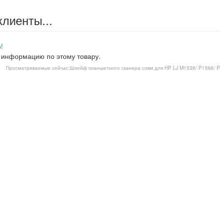
клиенты...
!
 информацию по этому товару.
Просматриваемые сейчас:
Шлейф планшетного сканера совм для HP LJ M1536/ P1566/ P