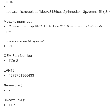
Фото:
https://ramis.ru/upload/iblock/313/fsuzl2y4nnbdszf13pzbmnor5irxj3rx
Модель принтера:
Этикет-принтер BROTHER TZe-211 белая лента / чёрный
шрифт
Количество на Медовом:
21
OEM Part Number:
TZe-211
EAN13:
4673751366433
Длина (см.):
7
Высота (см.):
11,5