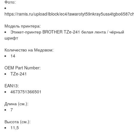
Фото:
https://ramis.ru/upload/iblock/ec4/tawarotyt59nkray5uss4tgbo6587c
Модель принтера:
Этикет-принтер BROTHER TZe-241 белая лента / чёрный
шрифт
Количество на Медовом:
14
OEM Part Number:
TZe-241
EAN13:
4673751366501
Длина (см.):
7
Высота (см.):
11,5